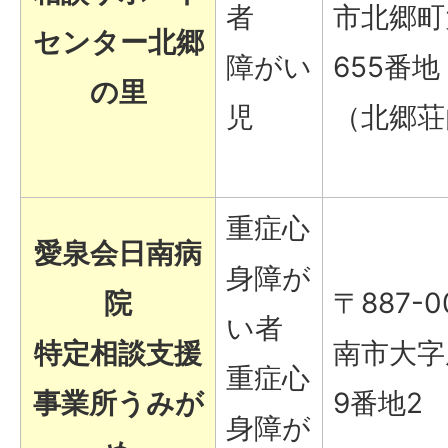
者
市北郷町
センター北郷
障がい
655番地
の里
児
（北郷荘
重症心
愛泉会日南病
身障が
院
〒887-0
い者
特定相談支援
南市大字
重症心
事業所うみが
9番地2
身障が