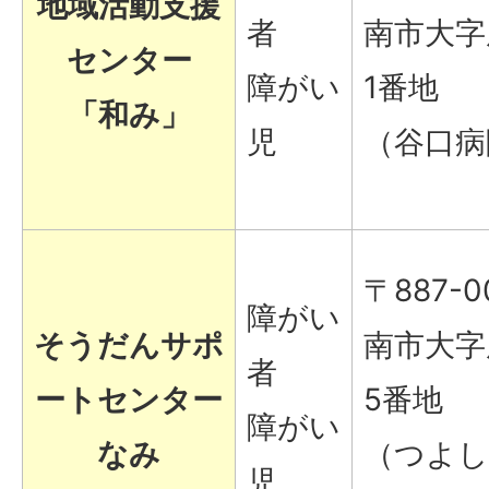
地域活動支援
者
南市大字
センター
障がい
1番地
「和み」
児
（谷口病
〒887-0
障がい
そうだんサポ
南市大字
者
ートセンター
5番地
障がい
なみ
（つよし
児