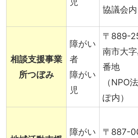
児
協議会内
〒889-2
障がい
南市大字
相談支援事業
者
番地
所つぼみ
障がい
（NPO
児
ぽ内）
障がい
〒887-0