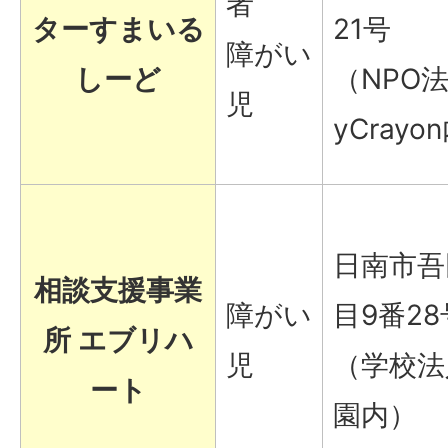
者
ターすまいる
21号
障がい
しーど
（NPO法
児
yCrayo
日南市吾
相談支援事業
障がい
目9番28
所 エブリハ
児
（学校法
ート
園内）