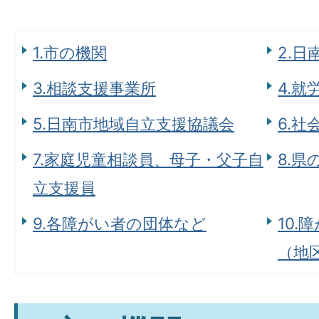
1.市の機関
2.
3.相談支援事業所
4.
5.日南市地域自立支援協議会
6.社
7.家庭児童相談員、母子・父子自
8.県
立支援員
9.各障がい者の団体など
10
（地