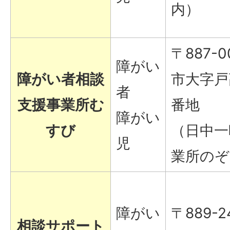
内）
〒887-0
障がい
障がい者相談
市大字戸高
者
支援事業所む
番地
障がい
すび
（日中一
児
業所のぞ
障がい
〒889-2
相談サポート