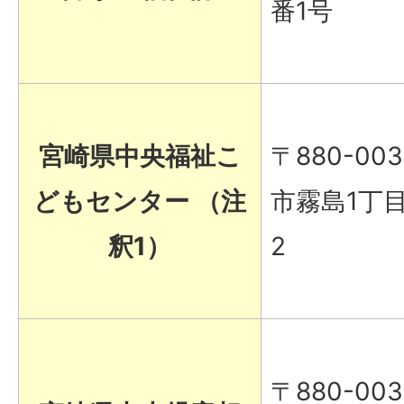
番1号
宮崎県中央福祉こ
〒880-00
どもセンター （注
市霧島1丁目
釈1）
2
〒880-00