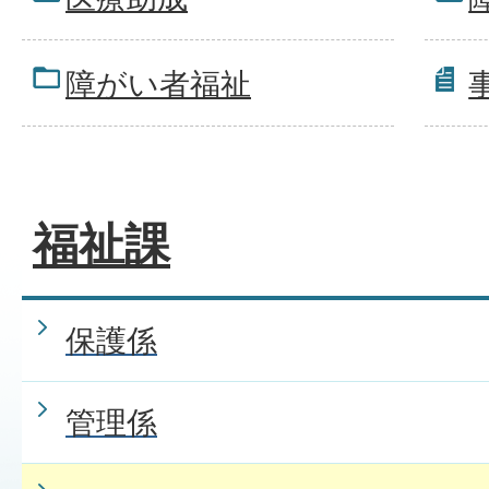
障がい者福祉
福祉課
保護係
管理係