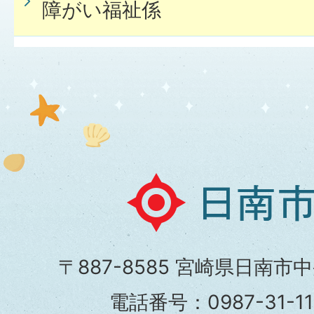
障がい福祉係
日
南
市
〒887-8585 宮崎県日南市
役
電話番号：0987-31-