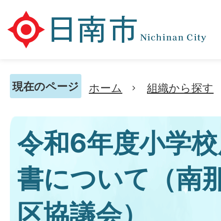
現在のページ
ホーム
組織から探す
令和6年度小学校
書について（南
区協議会）