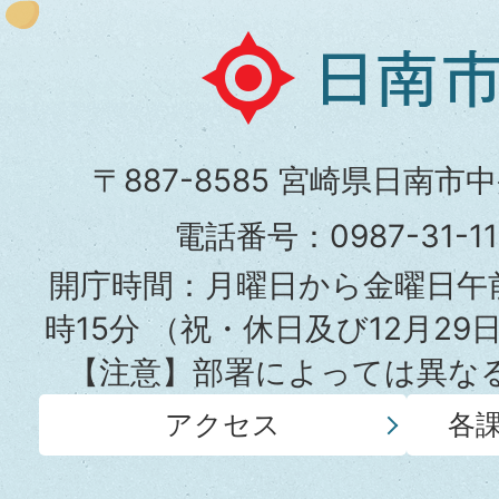
日
南
市
〒887-8585 宮崎県日南市
役
電話番号：0987-31-
所
開庁時間：月曜日から金曜日午前
時15分
（祝・休日及び12月29
【注意】部署によっては異な
アクセス
各