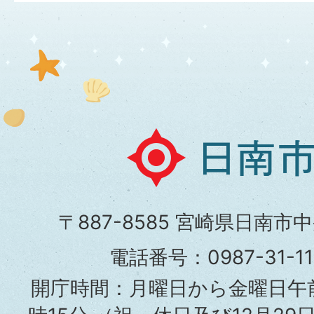
日
南
市
〒887-8585 宮崎県日南市
役
電話番号：0987-31-
所
開庁時間：月曜日から金曜日午前