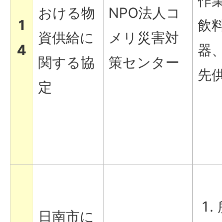
作
おける物
NPO法人コ
1
飲
資供給に
メリ災害対
4
器
関する協
策センター
先
定
日南市に