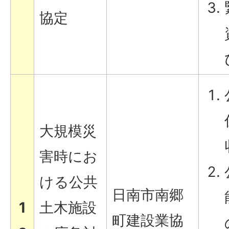
協定
大規模災
害時にお
ける公共
日南市南郷
1
土木施設
町建設業協