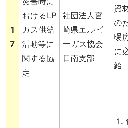
災害時に
資
おけるLP
社団法人宮
の
1
ガス供給
崎県エルピ
暖
7
活動等に
ーガス協会
に
関する協
日南支部
給
定