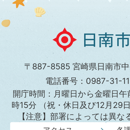
日
南
市
〒887-8585 宮崎県日南市
役
電話番号：0987-31-
所
開庁時間：月曜日から金曜日午前
時15分
（祝・休日及び12月29
【注意】部署によっては異な