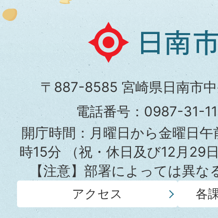
日
南
市
〒887-8585 宮崎県日南市
役
電話番号：0987-31-
所
開庁時間：月曜日から金曜日午前
時15分
（祝・休日及び12月29
【注意】部署によっては異な
アクセス
各