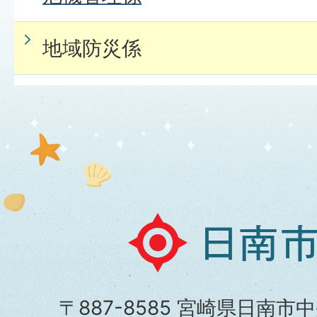
地域防災係
日
南
市
〒887-8585 宮崎県日南市