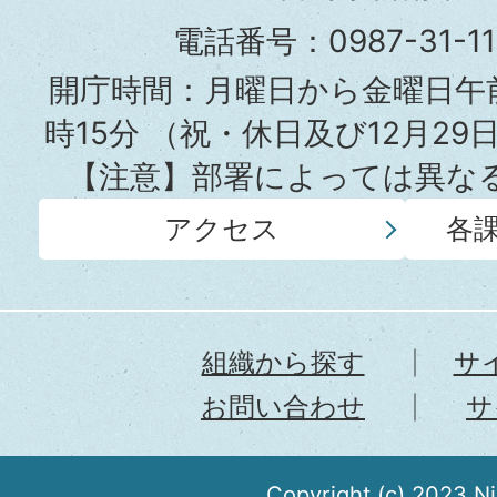
役
電話番号：0987-31-
所
開庁時間：月曜日から金曜日午前
時15分
（祝・休日及び12月29
【注意】部署によっては異な
アクセス
各
組織から探す
サ
お問い合わせ
サ
Copyright (c) 2023 N