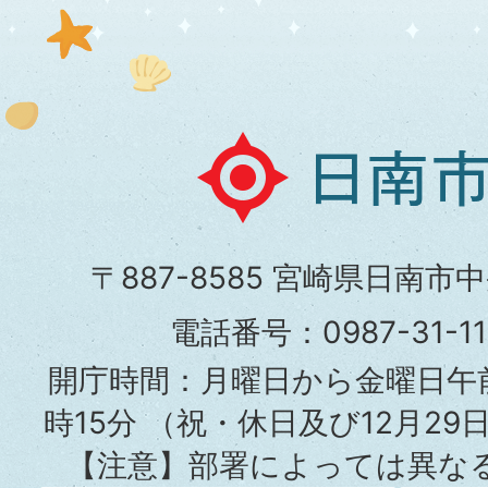
日
南
市
〒887-8585 宮崎県日南市
役
電話番号：0987-31-
所
開庁時間：月曜日から金曜日午前
時15分
（祝・休日及び12月29
【注意】部署によっては異な