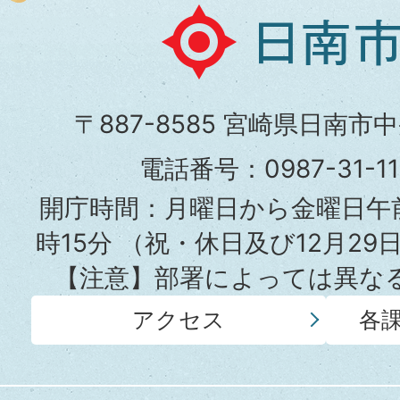
日
南
市
〒887-8585 宮崎県日南市
役
電話番号：0987-31-
所
開庁時間：月曜日から金曜日午前
時15分
（祝・休日及び12月29
【注意】部署によっては異な
アクセス
各