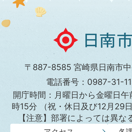
日
南
市
〒887-8585 宮崎県日南市
役
電話番号：0987-31-
所
開庁時間：月曜日から金曜日午前
時15分
（祝・休日及び12月29
【注意】部署によっては異な
アクセス
各