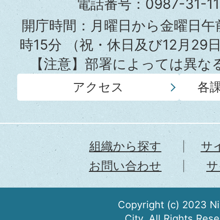
電話番号：0987-31-
所
開庁時間：月曜日から金曜日午前
時15分
（祝・休日及び12月29
【注意】部署によっては異な
アクセス
各
組織から探す
サ
お問い合わせ
サ
Copyright (c) 2023 N
City. All Rights Res