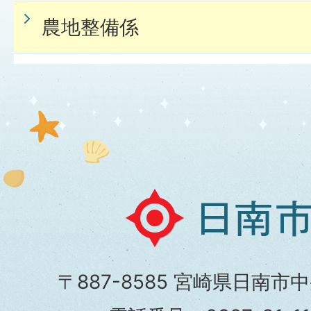
農地整備係
日
南
市
〒887-8585 宮崎県日南市
役