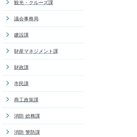
観光・クルーズ課
議会事務局
建設課
財産マネジメント課
財政課
市民課
商工政策課
消防 総務課
消防 警防課