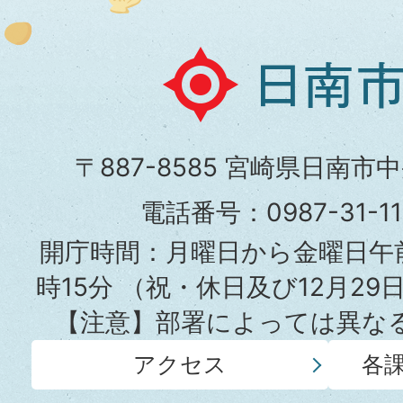
日
南
市
〒887-8585 宮崎県日南市
役
電話番号：0987-31-
所
開庁時間：月曜日から金曜日午前
時15分
（祝・休日及び12月29
【注意】部署によっては異な
アクセス
各