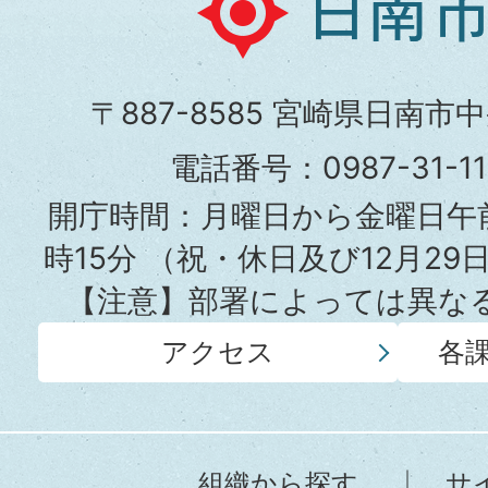
南
市
〒887-8585 宮崎県日南市
役
電話番号：0987-31-
所
開庁時間：月曜日から金曜日午前
時15分
（祝・休日及び12月29
【注意】部署によっては異な
アクセス
各
組織から探す
サ