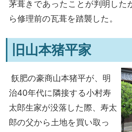
茅葺きであったことが判明した
ら修理前の瓦葺を踏襲した。
旧山本猪平家
飫肥の豪商山本猪平が、明
治40年代に隣接する小村寿
太郎生家が没落した際、寿太
郎の父から土地を買い取っ