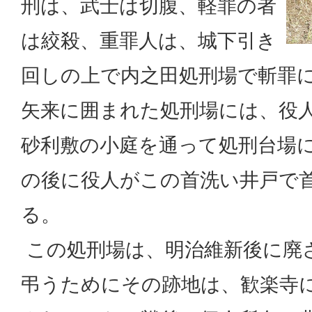
刑は、武士は切腹、軽罪の者
は絞殺、重罪人は、城下引き
回しの上で内之田処刑場で斬罪
矢来に囲まれた処刑場には、役
砂利敷の小庭を通って処刑台場
の後に役人がこの首洗い井戸で
る。
この処刑場は、明治維新後に廃
弔うためにその跡地は、歓楽寺