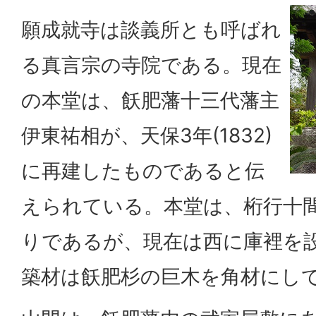
願成就寺は談義所とも呼ばれ
る真言宗の寺院である。現在
の本堂は、飫肥藩十三代藩主
伊東祐相が、天保3年(1832)
に再建したものであると伝
えられている。本堂は、桁行十
りであるが、現在は西に庫裡を
築材は飫肥杉の巨木を角材にし