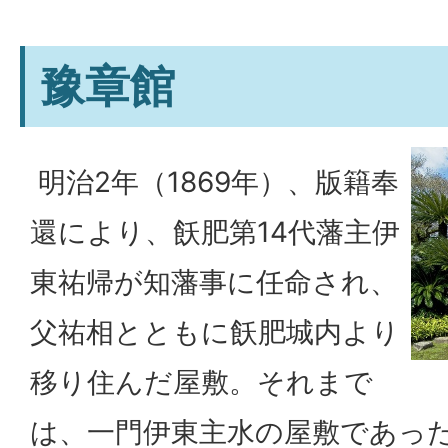
豫章館
明治2年（1869年）、版籍奉
還により、飫肥第14代藩主伊
東祐帰が知藩事に任命され、
父祐相とともに飫肥城内より
移り住んだ屋敷。それまで
は、一門伊東主水の屋敷であっ