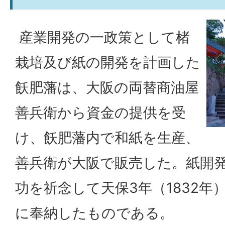
産業開発の一政策として楮
栽培及び紙の開発を計画した
飫肥藩は、大阪の両替商油屋
善兵衛から資金の提供を受
け、飫肥藩内で和紙を生産、
善兵衛が大阪で販売した。紙開
功を祈念して天保3年（1832年
に奉納したものである。