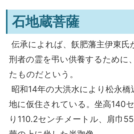
石地蔵菩薩
伝承によれば、飫肥藩主伊東氏
刑者の霊を弔い供養するために
たものだという。
昭和14年の大洪水により松永橋
地に仮住されている。坐高140
り110.2センチメートル、肩巾
華の上に坐した半跏像。