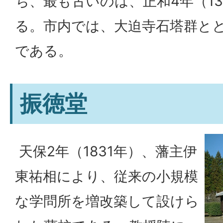
ち、最も古いのは、正和4年（13
る。市内では、大迫寺石塔群と
である。
振徳堂
天保2年（1831年）、藩主伊
東祐相により、従来の小規模
な学問所を増改築して設けら