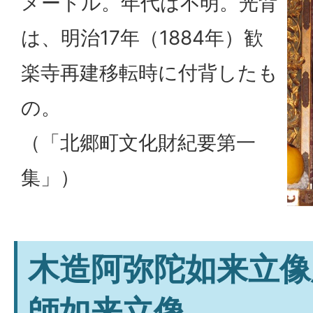
メートル。年代は不明。光背
は、明治17年（1884年）歓
楽寺再建移転時に付背したも
の。
（「北郷町文化財紀要第一
集」）
木造阿弥陀如来立像
師如来立像