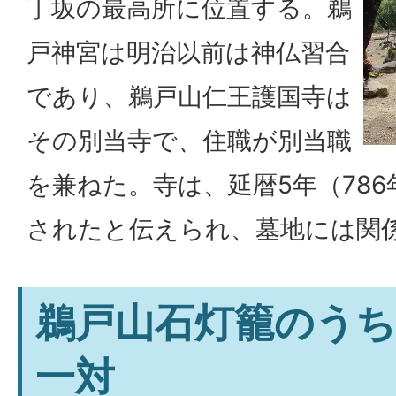
丁坂の最高所に位置する。鵜
戸神宮は明治以前は神仏習合
であり、鵜戸山仁王護国寺は
その別当寺で、住職が別当職
を兼ねた。寺は、延暦5年（78
されたと伝えられ、墓地には関
鵜戸山石灯籠のうち
一対