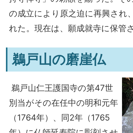
の成立により原之迫に再興され
れた。現在は、願成就寺に保管
鵜戸山の磨崖仏
鵜戸山仁王護国寺の第47世
別当がその在任中の明和元年
（1764年）、同2年（1765
年）に仏師延寿院に彫刻させ