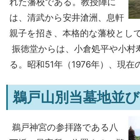
れた藩校である。教授陣に
は、清武から安井滄洲、息軒
親子を招き、本格的な藩校とし
振徳堂からは、小倉処平や小村
る。昭和51年（1976年）、現
鵜戸山別当墓地並び
鵜戸神宮の参拝路である八