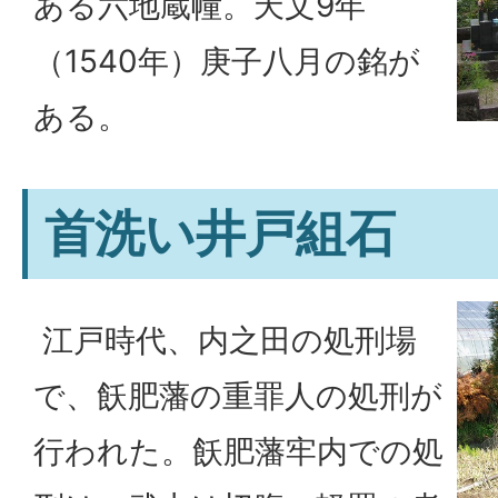
ある六地蔵幢。天文9年
（1540年）庚子八月の銘が
ある。
首洗い井戸組石
江戸時代、内之田の処刑場
で、飫肥藩の重罪人の処刑が
行われた。飫肥藩牢内での処