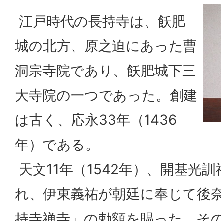
江戸時代の長持寺は、飫肥
城の北方、原之迫にあった曹
洞宗寺院であり、飫肥城下三
大寺院の一つであった。創建
は古く、応永33年（1436
年）である。
天文11年（1542年）、開基光
れ、伊東義祐が朝廷に奉じて後
持寺禅寺」の勅額を賜った。そ