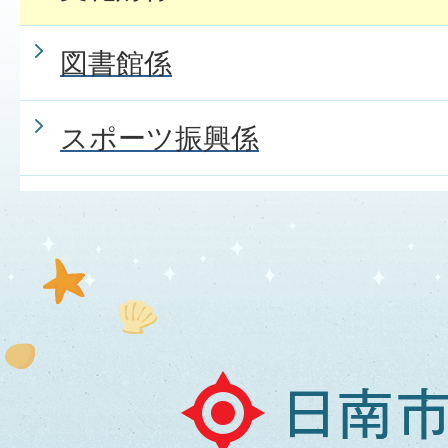
図書館係
スポーツ振興係
日
南