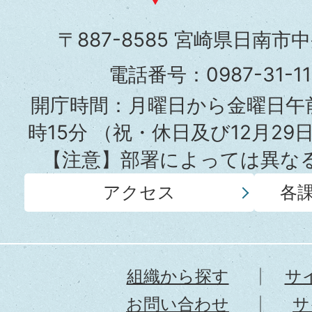
市
〒887-8585 宮崎県日南市
役
電話番号：0987-31-
所
開庁時間：月曜日から金曜日午前
時15分
（祝・休日及び12月29
【注意】部署によっては異な
アクセス
各
組織から探す
サ
お問い合わせ
サ