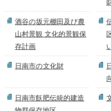
酒谷の坂元棚田及び農
山村景観 文化的景観保
存計画
日南市の文化財
日南市飫肥伝統的建造
物群保存地区