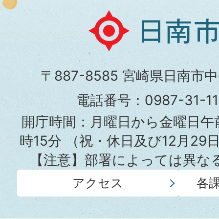
日
南
市
〒887-8585 宮崎県日南市
役
電話番号：0987-31-
所
開庁時間：月曜日から金曜日午前
時15分
（祝・休日及び12月29
【注意】部署によっては異な
アクセス
各