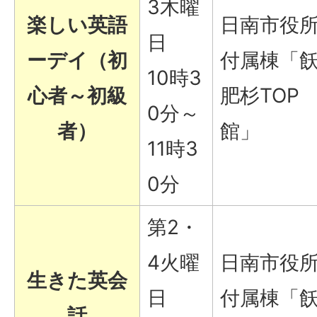
3木曜
楽しい英語
日南市役
日
ーデイ（初
付属棟「
10時3
心者～初級
肥杉TOP
0分～
者）
館」
11時3
0分
第2・
4火曜
日南市役
生きた英会
日
付属棟「
話