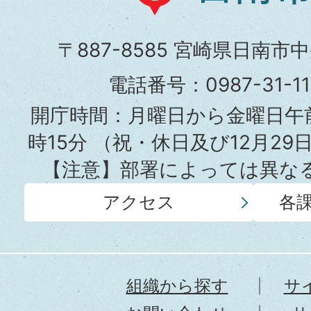
南
市
〒887-8585 宮崎県日南市
役
電話番号：0987-31-
所
開庁時間：月曜日から金曜日午前
時15分
（祝・休日及び12月29
【注意】部署によっては異な
アクセス
各
組織から探す
サ