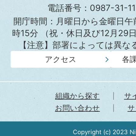
役
電話番号：0987-31-
所
開庁時間：月曜日から金曜日午前
時15分
（祝・休日及び12月29
【注意】部署によっては異な
アクセス
各
組織から探す
サ
お問い合わせ
サ
Copyright (c) 2023 N