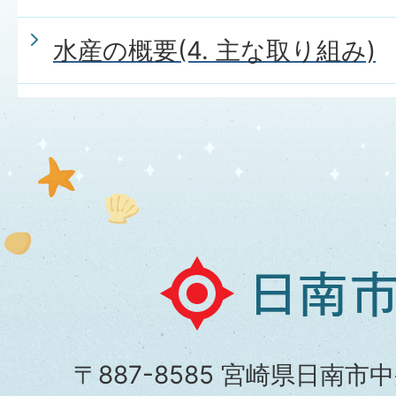
水産の概要(4. 主な取り組み)
日
南
市
〒887-8585 宮崎県日南市