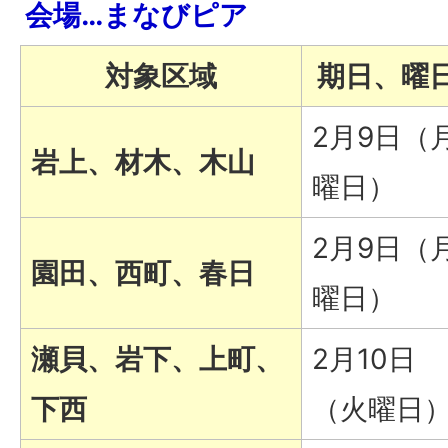
会場…まなびピア
対象区域
期日、曜
2月9日（
岩上、材木、木山
曜日）
2月9日（
園田、西町、春日
曜日）
瀬貝、岩下、上町、
2月10日
下西
（火曜日