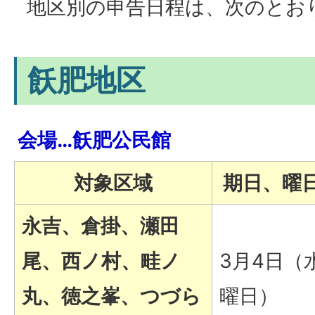
地区別の申告日程は、次のとお
飫肥地区
会場…飫肥公民館
対象区域
期日、曜
永吉、倉掛、瀬田
尾、西ノ村、畦ノ
3月4日（
丸、徳之峯、つづら
曜日）