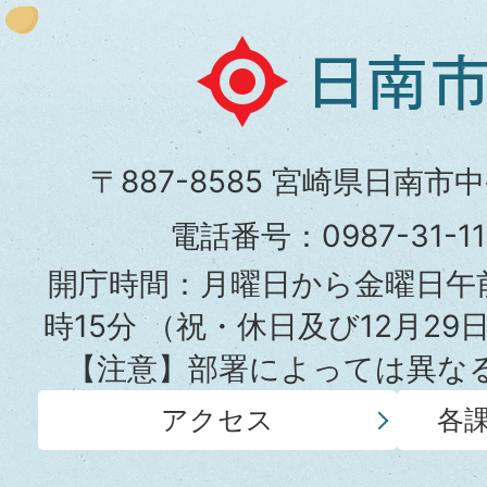
日
南
市
〒887-8585 宮崎県日南市
役
電話番号：0987-31-
所
開庁時間：月曜日から金曜日午前
時15分
（祝・休日及び12月29
【注意】部署によっては異な
アクセス
各