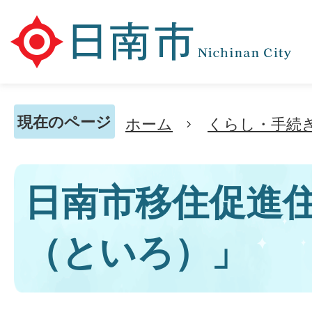
現在のページ
ホーム
くらし・手続
日南市移住促進
（といろ）」