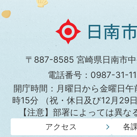
日
南
市
〒887-8585 宮崎県日南市
役
電話番号：0987-31-
所
開庁時間：月曜日から金曜日午前
時15分
（祝・休日及び12月29
【注意】部署によっては異な
アクセス
各