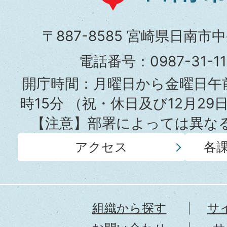
南
証明書について
市
〒887-8585 宮崎県日南市
役
電話番号：0987-31-
所
開庁時間：月曜日から金曜日午前
時15分
（祝・休日及び12月29
【注意】部署によっては異な
アクセス
各
組織から探す
サ