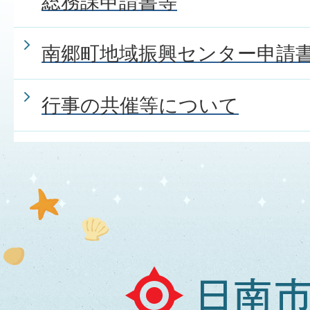
総務課申請書等
住民票について
南郷町地域振興センター申請
印鑑証明（印鑑登録）につい
行事の共催等について
マイナンバーについて
国民年金について
パスポートについて
日