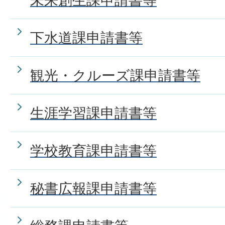
未来創生課申請書等
パスポートを申請してから何
下水道課申請書等
ができますか。
観光・クルーズ課申請書等
住居表示に伴う住所変更の証
生涯学習課申請書等
税金について
学校教育課申請書等
秘書広報課申請書等
戸籍について