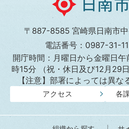
南
市
〒887-8585 宮崎県日南市
役
電話番号：0987-31-
所
開庁時間：月曜日から金曜日午前
時15分
（祝・休日及び12月29
【注意】部署によっては異な
アクセス
各
組織から探す
サ