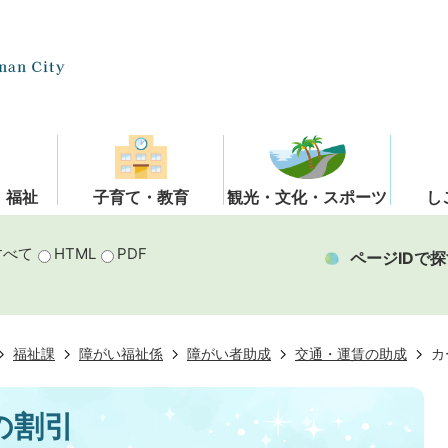
・福祉
子育て・教育
観光・文化・スポーツ
し
すべて
HTML
PDF
ページIDで探
福祉課
障がい福祉係
障がい者助成
交通・運賃の助成
カ
の割引