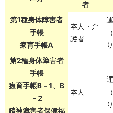
者
第1種身体障害者
本人・介
手帳
（
護者
療育手帳A
第2種身体障害者
手帳
療育手帳B－1、B
本人
（
－2
精神障害者保健福