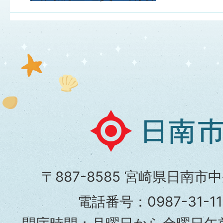
日
南
市
〒887-8585 宮崎県日南市
役
電話番号：0987-31-
所