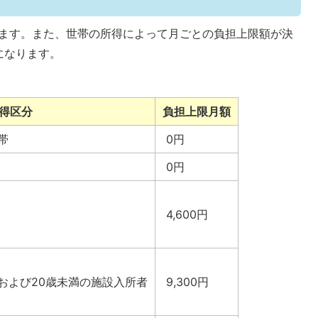
ります。また、世帯の所得によって月ごとの負担上限額が決
になります。
得区分
負担上限月額
帯
0円
0円
4,600円
および20歳未満の施設入所者
9,300円