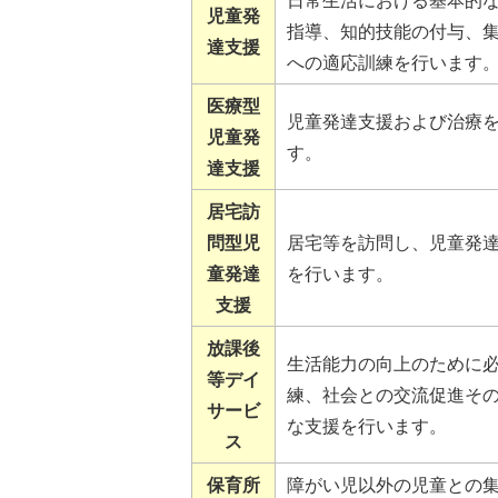
児童発
指導、知的技能の付与、
達支援
への適応訓練を行います
医療型
児童発達支援および治療
児童発
す。
達支援
居宅訪
問型児
居宅等を訪問し、児童発
童発達
を行います。
支援
放課後
生活能力の向上のために
等デイ
練、社会との交流促進そ
サービ
な支援を行います。
ス
保育所
障がい児以外の児童との