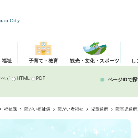
・福祉
子育て・教育
観光・文化・スポーツ
し
すべて
HTML
PDF
ページIDで探
福祉課
障がい福祉係
障がい者福祉
児童通所
障害児通所