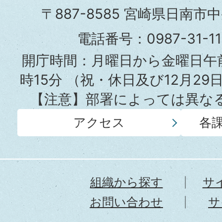
市
〒887-8585 宮崎県日南市
役
電話番号：0987-31-
所
開庁時間：月曜日から金曜日午前
時15分
（祝・休日及び12月29
【注意】部署によっては異な
アクセス
各
組織から探す
サ
お問い合わせ
サ