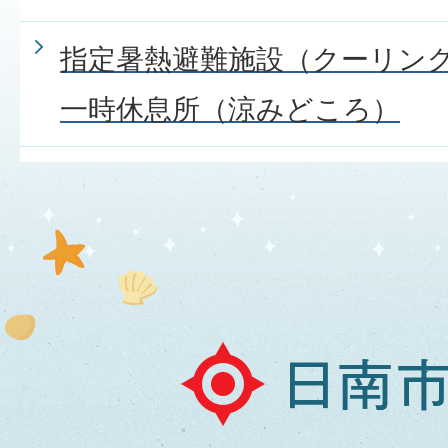
指定暑熱避難施設（クーリン
一時休息所（涼みどころ）
日
南