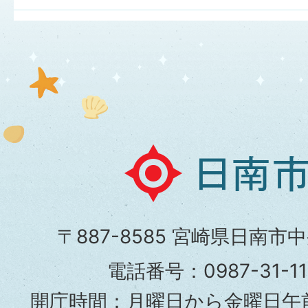
日
南
市
〒887-8585 宮崎県日南市
役
電話番号：0987-31-
所
開庁時間：月曜日から金曜日午前