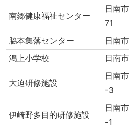
日南市
南郷健康福祉センター
71
脇本集落センター
日南市
潟上小学校
日南市
日南市
大迫研修施設
-3
日南市
伊崎野多目的研修施設
-1