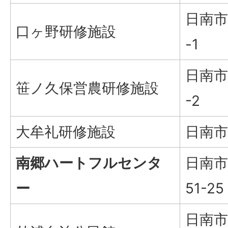
日南市
口ヶ野研修施設
-1
日南市
笹ノ久保営農研修施設
-2
大牟礼研修施設
日南市
南郷ハートフルセンタ
日南市
ー
51-25
日南市