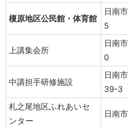
日南市
榎原地区公民館・体育館
5
日南市
上講集会所
0
日南市
中講担手研修施設
39-3
札之尾地区ふれあいセ
日南市
ンター