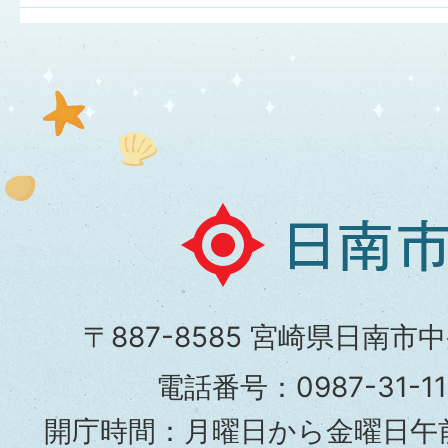
日
南
市
〒887-8585 宮崎県日南市
役
電話番号：0987-31-
所
開庁時間：月曜日から金曜日午前