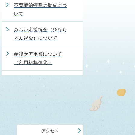
不育症治療費の助成につ
いて
みらい応援祝金（ひなち
ゃん祝金）について
産後ケア事業について
（利用料無償化）
アクセス