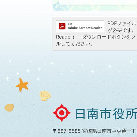
PDFファイルを
が必要です。お
Reader）」ダウンロードボタン
ルしてください。
日
南
市
〒887-8585 宮崎県日南市中央通一丁
役