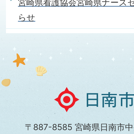
宮崎県看護協会宮崎県ナース
らせ
日
南
市
〒887-8585 宮崎県日南市