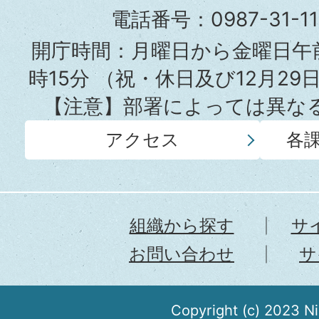
役
電話番号：0987-31-
所
開庁時間：月曜日から金曜日午前
時15分
（祝・休日及び12月29
【注意】部署によっては異な
アクセス
各
組織から探す
サ
お問い合わせ
サ
Copyright (c) 2023 N