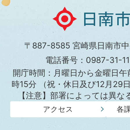
日
南
市
〒887-8585 宮崎県日南市
役
電話番号：0987-31-
所
開庁時間：月曜日から金曜日午前
時15分
（祝・休日及び12月29
【注意】部署によっては異な
アクセス
各