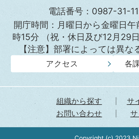
役
電話番号：0987-31-
所
開庁時間：月曜日から金曜日午前
時15分
（祝・休日及び12月29
【注意】部署によっては異な
アクセス
各
組織から探す
サ
お問い合わせ
サ
Copyright (c) 2023 N