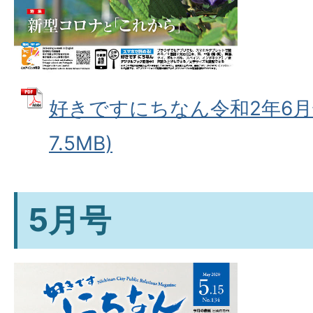
好きですにちなん令和2年6月号
7.5MB)
5月号