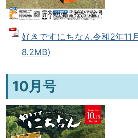
好きですにちなん令和2年11月号
8.2MB)
10月号