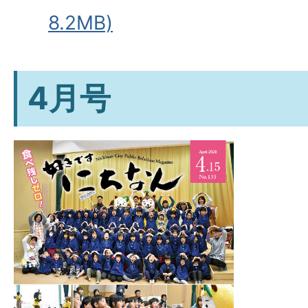
8.2MB)
4月号