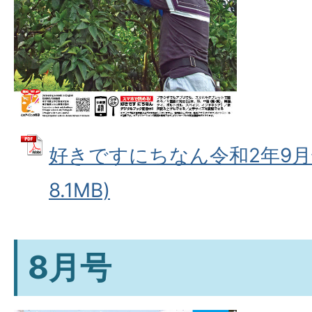
好きですにちなん令和2年9月号
8.1MB)
8月号