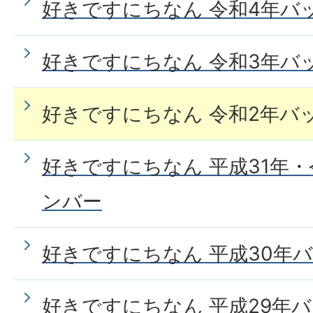
好きですにちなん 令和4年バ
好きですにちなん 令和3年バ
好きですにちなん 令和2年バ
好きですにちなん 平成31年
ンバー
好きですにちなん 平成30年
好きですにちなん 平成29年