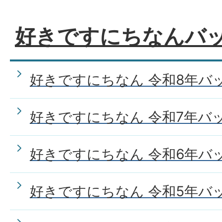
好きですにちなんバ
好きですにちなん 令和8年バ
好きですにちなん 令和7年バ
好きですにちなん 令和6年バ
好きですにちなん 令和5年バ