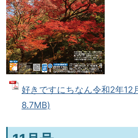
好きですにちなん令和2年12月号
8.7MB)