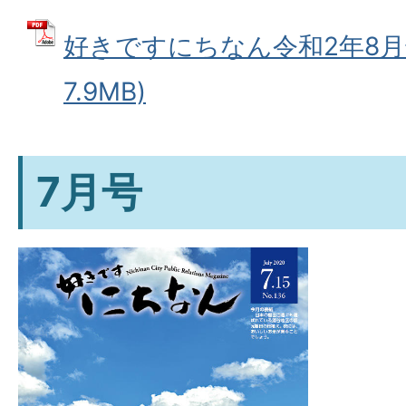
好きですにちなん令和2年8月号
7.9MB)
7月号