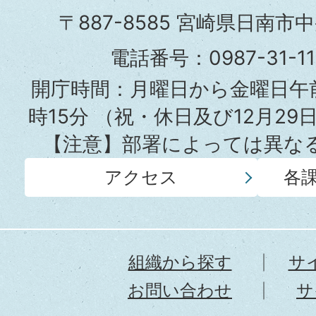
市
〒887-8585 宮崎県日南市
役
電話番号：0987-31-
所
開庁時間：月曜日から金曜日午前
時15分
（祝・休日及び12月29
【注意】部署によっては異な
アクセス
各
組織から探す
サ
お問い合わせ
サ