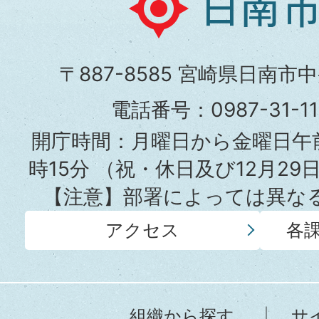
南
市
〒887-8585 宮崎県日南市
役
電話番号：0987-31-
所
開庁時間：月曜日から金曜日午前
時15分
（祝・休日及び12月29
【注意】部署によっては異な
アクセス
各
組織から探す
サ