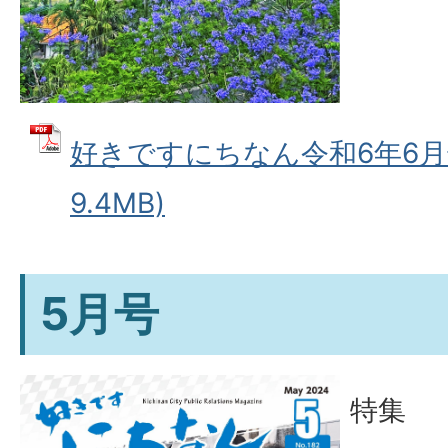
好きですにちなん令和6年6月号
9.4MB)
5月号
特集