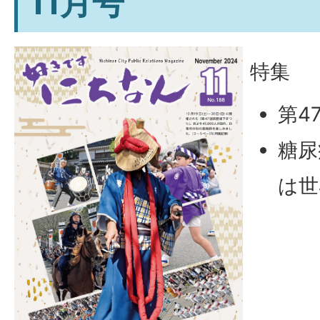
11月号
特集
第4
糖尿
は世