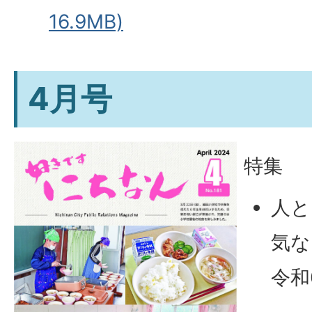
16.9MB)
4月号
特集
人と
気な
令和