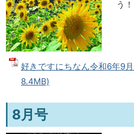
う！
好きですにちなん令和6年9月号
8.4MB)
8月号