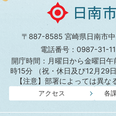
日
南
市
〒887-8585 宮崎県日南市
役
電話番号：0987-31-
所
開庁時間：月曜日から金曜日午前
時15分
（祝・休日及び12月29
【注意】部署によっては異な
アクセス
各