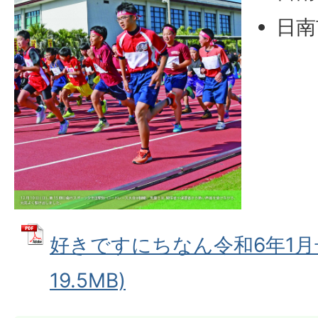
日南
好きですにちなん令和6年1月号
19.5MB)