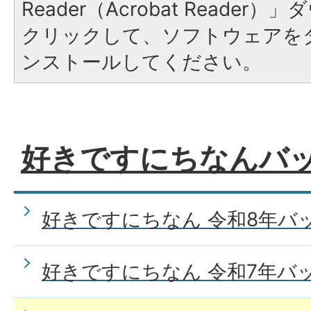
Reader（Acrobat Reade
クリックして、ソフトウェアを
ンストールしてください。
好きですにちなんバ
好きですにちなん 令和8年バ
好きですにちなん 令和7年バ