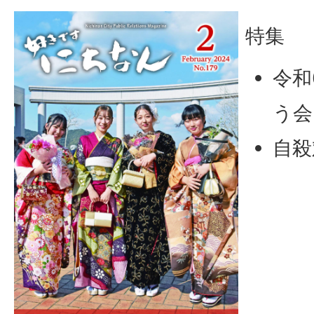
特集
令和
う会
自殺