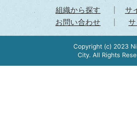
組織から探す
サ
お問い合わせ
サ
Copyright (c) 2023 N
City. All Rights Res