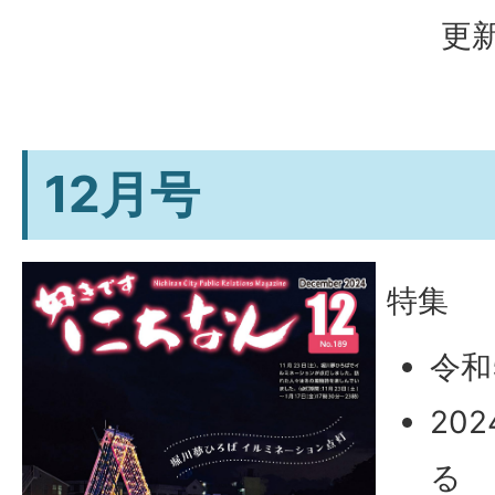
更新
12月号
特集
令和
20
る