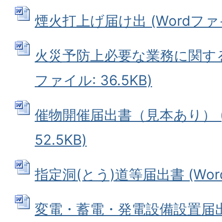
煙火打上げ届け出 (Wordファイル
火災予防上必要な業務に関する計
ファイル: 36.5KB)
催物開催届出書（見本あり） (
52.5KB)
指定洞(とう)道等届出書 (Word
変電・蓄電・発電設備設置届