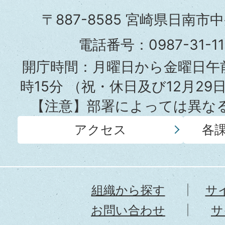
市
〒887-8585 宮崎県日南市
役
電話番号：0987-31-
所
開庁時間：月曜日から金曜日午前
時15分
（祝・休日及び12月29
【注意】部署によっては異な
アクセス
各
組織から探す
サ
お問い合わせ
サ